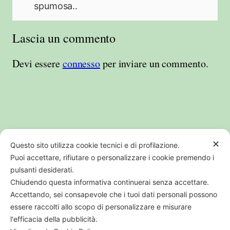
spumosa..
Lascia un commento
Devi essere
connesso
per inviare un commento.
✕
Questo sito utilizza cookie tecnici e di profilazione.
Puoi accettare, rifiutare o personalizzare i cookie premendo i
pulsanti desiderati.
Chiudendo questa informativa continuerai senza accettare.
PI CF REG IMP BO01707541205 | REA
Accettando, sei consapevole che i tuoi dati personali possono
364538
essere raccolti allo scopo di personalizzare e misurare
l'efficacia della pubblicità.