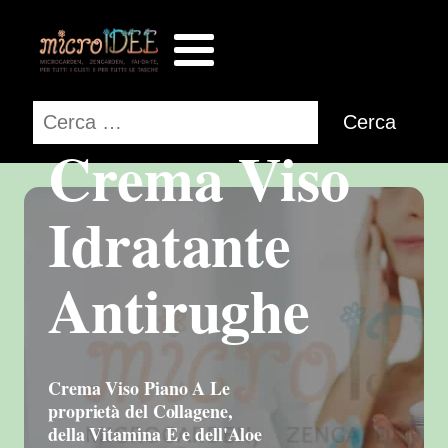
Ricerca
per:
Crema Viso
Idratante
Antirughe
Crema Viso Piano A Le
proprietà del Collagene,
della Vitamina E e dell'Aloe