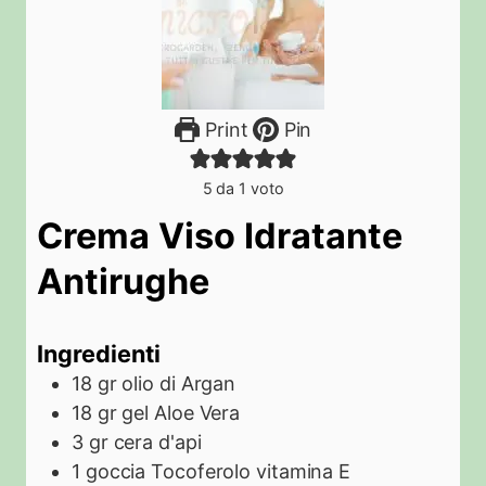
Print
Pin
5
da 1 voto
Crema Viso Idratante
Antirughe
Ingredienti
18
gr
olio di Argan
18
gr
gel Aloe Vera
3
gr
cera d'api
1
goccia
Tocoferolo vitamina E