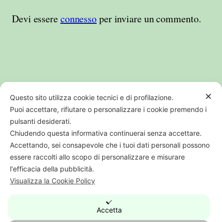
Devi essere
connesso
per inviare un commento.
✕
Questo sito utilizza cookie tecnici e di profilazione.
Puoi accettare, rifiutare o personalizzare i cookie premendo i
pulsanti desiderati.
Chiudendo questa informativa continuerai senza accettare.
PI CF REG IMP BO01707541205 | REA
Accettando, sei consapevole che i tuoi dati personali possono
364538
essere raccolti allo scopo di personalizzare e misurare
l'efficacia della pubblicità.
digital web
Visualizza la Cookie Policy
Questo sito partecipa al programma di
Accetta
affiliazione Amazon: eventuali acquisti effettuati