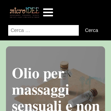
Ricerca
per:
Olio per
massaggi
sensuali e non