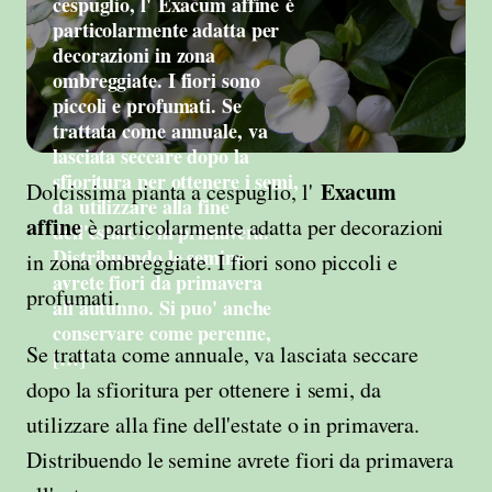
cespuglio, l' Exacum affine è
particolarmente adatta per
decorazioni in zona
ombreggiate. I fiori sono
piccoli e profumati. Se
trattata come annuale, va
lasciata seccare dopo la
sfioritura per ottenere i semi,
Exacum
Dolcissima pianta a cespuglio, l'
da utilizzare alla fine
affine
è particolarmente adatta per decorazioni
dell'estate o in primavera.
Distribuendo le semine
in zona ombreggiate. I fiori sono piccoli e
avrete fiori da primavera
profumati.
all'autunno. Si puo' anche
conservare come perenne,
Se trattata come annuale, va lasciata seccare
[…]
dopo la sfioritura per ottenere i semi, da
utilizzare alla fine dell'estate o in primavera.
Distribuendo le semine avrete fiori da primavera