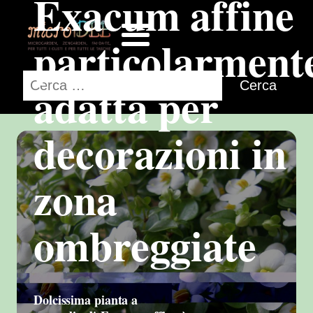
Exacum affine
particolarment
Ricerca
adatta per
per:
decorazioni in
zona
ombreggiate
Dolcissima pianta a