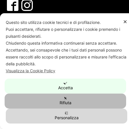
PI CF REG IMP BO01707541205 | REA
✕
Questo sito utilizza cookie tecnici e di profilazione.
364538
Puoi accettare, rifiutare o personalizzare i cookie premendo i
pulsanti desiderati.
Chiudendo questa informativa continuerai senza accettare.
digital web
Accettando, sei consapevole che i tuoi dati personali possono
Questo sito partecipa al programma di
essere raccolti allo scopo di personalizzare e misurare l'efficacia
affiliazione Amazon: eventuali acquisti effettuati
della pubblicità.
tramite i link presenti possono generare una
Visualizza la Cookie Policy
provvigione, senza costi aggiuntivi per te.
Accetta
hello world!
Rifiuta
Personalizza