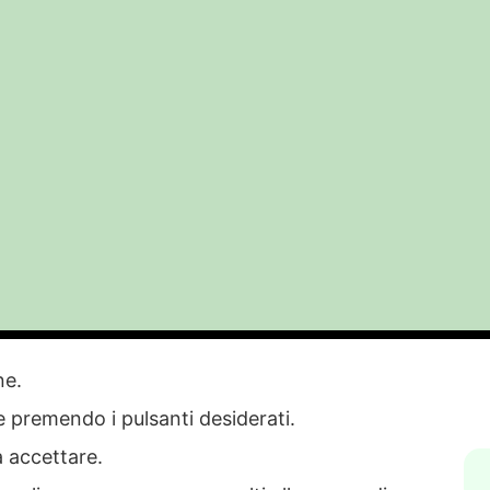
one.
ie premendo i pulsanti desiderati.
REA 364538
a accettare.