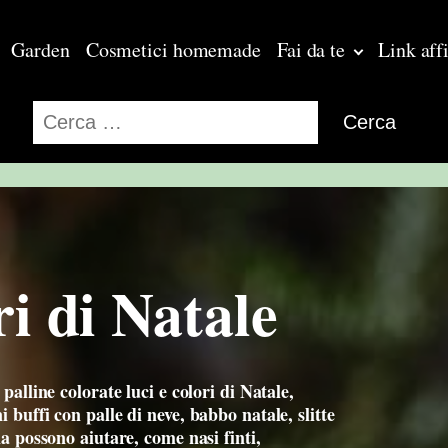
Garden
Cosmetici homemade
Fai da te
Link affi
Ricerca
per:
ri di Natale
palline colorate luci e colori di Natale,
 buffi con palle di neve, babbo natale, slitte
na possono aiutare, come nasi finti,