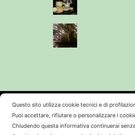
Questo sito utilizza cookie tecnici e di profilazi
Puoi accettare, rifiutare o personalizzare i cook
PI CF REG IMP BO01707541205 | 
Chiudendo questa informativa continuerai senz