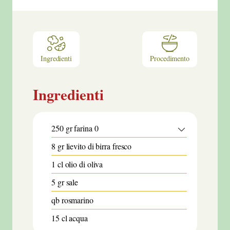
Ingredienti
Procedimento
Ingredienti
250
gr
farina 0
8
gr
lievito di birra fresco
1
cl
olio di oliva
5
gr
sale
qb
rosmarino
15
cl
acqua