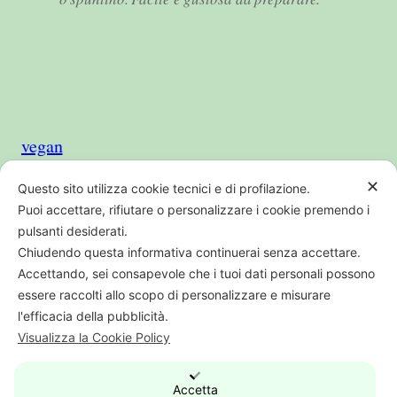
vegan
✕
Questo sito utilizza cookie tecnici e di profilazione.
Puoi accettare, rifiutare o personalizzare i cookie premendo i
pulsanti desiderati.
Chiudendo questa informativa continuerai senza accettare.
PI CF REG IMP BO01707541205 | REA
Accettando, sei consapevole che i tuoi dati personali possono
364538
essere raccolti allo scopo di personalizzare e misurare
l'efficacia della pubblicità.
Visualizza la Cookie Policy
digital web
Questo sito partecipa al programma di
Accetta
affiliazione Amazon: eventuali acquisti effettuati