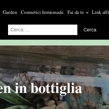
Garden
Cosmetici homemade
Fai da te
Link affi
Ricerca
per:
 in bottiglia