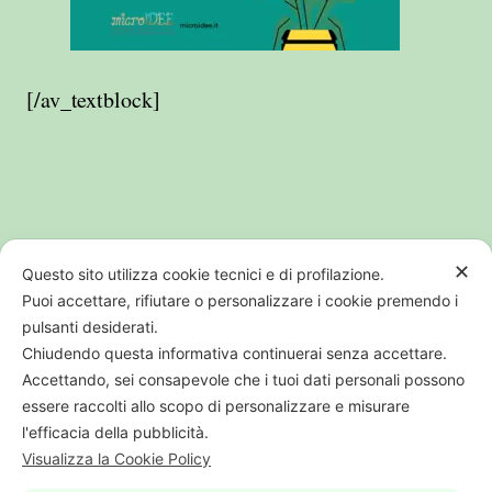
[/av_textblock]
✕
Questo sito utilizza cookie tecnici e di profilazione.
Puoi accettare, rifiutare o personalizzare i cookie premendo i
pulsanti desiderati.
Chiudendo questa informativa continuerai senza accettare.
PI CF REG IMP BO01707541205 | REA
Accettando, sei consapevole che i tuoi dati personali possono
364538
essere raccolti allo scopo di personalizzare e misurare
l'efficacia della pubblicità.
Visualizza la Cookie Policy
digital web