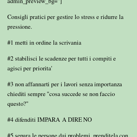
admin_preview_bg='']
Consigli pratici per gestire
lo stress e ridurre la
pressione.
#1 metti in ordine
la scrivania
#2 stabilisci le scadenze per tutti i compiti
e
agisci per priorita'
#3
non affannarti
per i lavori senza importanza
chiediti sempre
"cosa succede se non faccio
questo?"
#4
difenditi
IMPARA
A DIRE NO
#5
separa le persone dai problemi,
prenditela
con