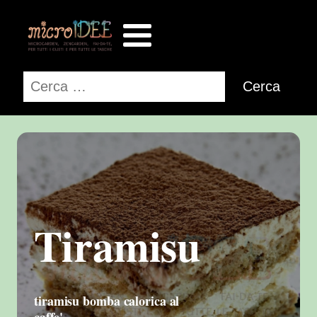
Ricerca
per:
Tiramisu
tiramisu bomba calorica al