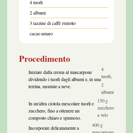
4
tuorli
2
albumi
3
tazzine di caffè ristretto
cacao amaro
Procedimento
4
Iniziare dalla crema al mascarpone
tuorli,
dividendo i tuorli dagli albumi e, in una
2
terrina, montate a neve.
albumi
150 g
In un'altra ciotola mescolare tuorli e
zucchero
zucchero, fino a ottenere un
a velo
composto chiaro e spumoso.
400 g
Incorporate delicatamente a
mascarpone