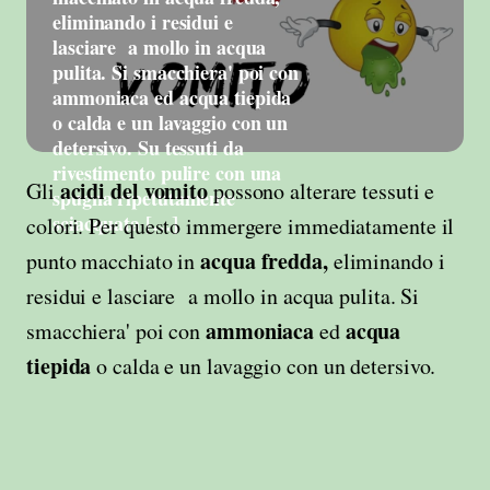
eliminando i residui e
lasciare a mollo in acqua
pulita. Si smacchiera' poi con
ammoniaca ed acqua tiepida
o calda e un lavaggio con un
detersivo. Su tessuti da
rivestimento pulire con una
acidi del vomito
Gli
possono alterare tessuti e
spugna ripetutamente
sciacquata […]
colori. Per questo immergere immediatamente il
acqua fredda,
punto macchiato in
eliminando i
residui e lasciare a mollo in acqua pulita. Si
ammoniaca
acqua
smacchiera' poi con
ed
tiepida
o calda e un lavaggio con un detersivo.