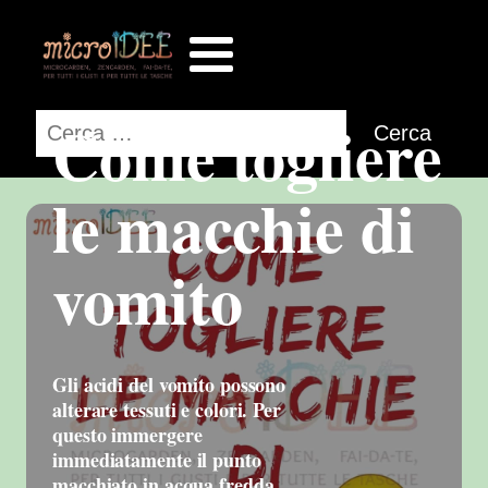
Come togliere
Ricerca
per:
le macchie di
vomito
Gli acidi del vomito possono
alterare tessuti e colori. Per
questo immergere
immediatamente il punto
macchiato in acqua fredda,